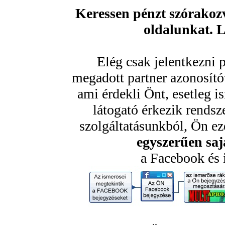
Keressen pénzt szórakozv
oldalunkat. 
Elég csak jelentkezni 
megadott partner azonosító
ami érdekli Önt, esetleg 
látogató érkezik rendsz
szolgáltatásunkból, Ön ezé
egyszerűen sajá
a Facebook és 