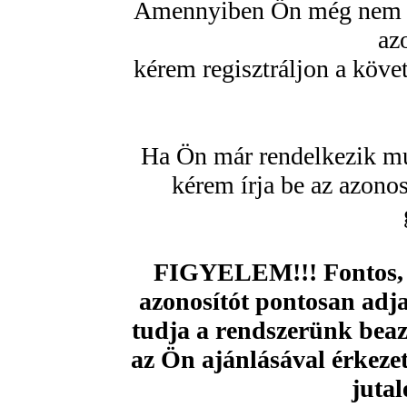
Amennyiben Ön még nem re
az
kérem regisztráljon a köve
Ha Ön már rendelkezik mu
kérem írja be az azono
FIGYELEM!!! Fontos, 
azonosítót pontosan adja
tudja a rendszerünk beazo
az Ön ajánlásával érkezet
jutal