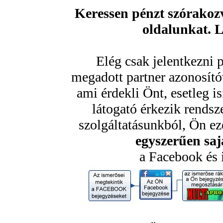
Keressen pénzt szórakozv
oldalunkat. 
Elég csak jelentkezni 
megadott partner azonosító
ami érdekli Önt, esetleg 
látogató érkezik rendsz
szolgáltatásunkból, Ön ezé
egyszerűen sajá
a Facebook és 