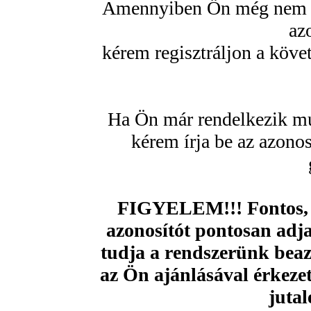
Amennyiben Ön még nem re
az
kérem regisztráljon a köve
Ha Ön már rendelkezik mu
kérem írja be az azono
FIGYELEM!!! Fontos, 
azonosítót pontosan adja
tudja a rendszerünk beazo
az Ön ajánlásával érkezet
jutal