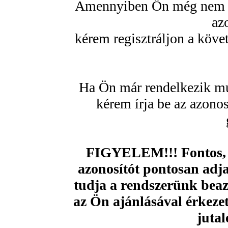
Amennyiben Ön még nem re
az
kérem regisztráljon a köve
Ha Ön már rendelkezik mu
kérem írja be az azono
FIGYELEM!!! Fontos, 
azonosítót pontosan adja
tudja a rendszerünk beazo
az Ön ajánlásával érkezet
jutal