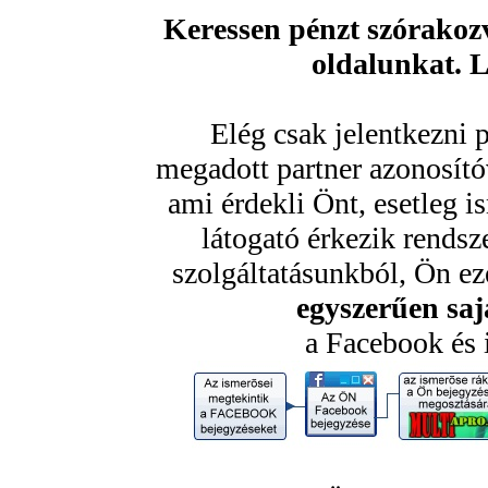
Keressen pénzt szórakozv
oldalunkat. 
Elég csak jelentkezni 
megadott partner azonosító
ami érdekli Önt, esetleg 
látogató érkezik rendsz
szolgáltatásunkból, Ön ezé
egyszerűen sajá
a Facebook és 