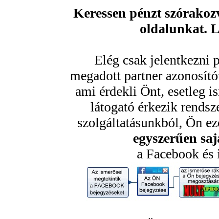
Keressen pénzt szórakozv
oldalunkat. 
Elég csak jelentkezni 
megadott partner azonosító
ami érdekli Önt, esetleg 
látogató érkezik rendsz
szolgáltatásunkból, Ön ezé
egyszerűen sajá
a Facebook és 