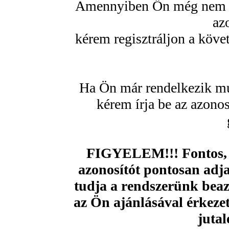
Amennyiben Ön még nem re
az
kérem regisztráljon a köve
Ha Ön már rendelkezik mu
kérem írja be az azono
FIGYELEM!!! Fontos, 
azonosítót pontosan adja
tudja a rendszerünk beazo
az Ön ajánlásával érkezet
jutal