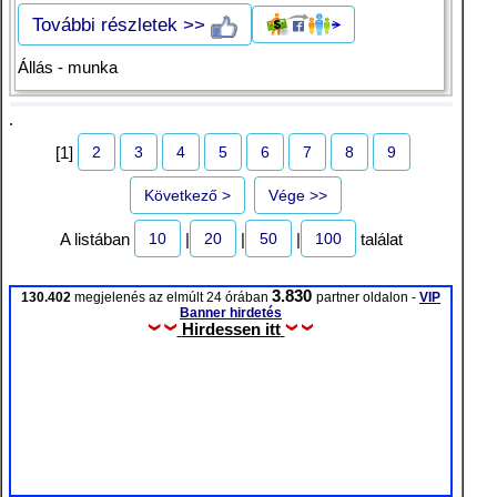
További részletek >>
Állás - munka
.
2
3
4
5
6
7
8
9
[1]
Következő >
Vége >>
10
20
50
100
A listában
|
|
|
találat
3.830
130.402
megjelenés az elmúlt 24 órában
partner oldalon -
VIP
Banner hirdetés
Hirdessen itt