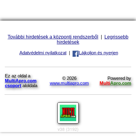
További hirdetések a központi rendszerből
|
Legrissebb
hirdetések
Adatvédelmi nyilatkozat
|
Lájkoljon és nyerjen
Ez az oldal a
© 2026
Powered by
MultiApro.com
www.multiapro.com
Multi
Apro.com
csoport
aloldala
v38 (3192)