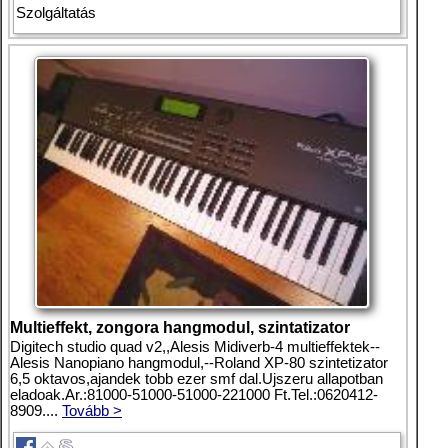
Szolgáltatás
Multieffekt, zongora hangmodul, szintatizator
Digitech studio quad v2,,Alesis Midiverb-4 multieffektek--
Alesis Nanopiano hangmodul,--Roland XP-80 szintetizator
6,5 oktavos,ajandek tobb ezer smf dal.Ujszeru allapotban
eladoak.Ar.:81000-51000-51000-221000 Ft.Tel.:0620412-
8909....
Tovább >