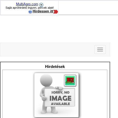
MultiApro.com
Saját apróhirdető ingyen, percek alatt!
Hirdessen itt
Toggle
navigation
-
-
Hirdetések
-