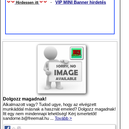
-
VIP MINI Banner hirdetés
Hirdessen itt
Dolgozz magadnak!
Alkalmazott vagy? Tudod ugye, hogy az elvégzett
munkáddal másnak a hasznát emeled? Dolgozz magadnak!
Itt egy nem mindennapi lehetőség! Kérj ismertetőt!
sandorne.b@freemail.hu
...
Tovább >