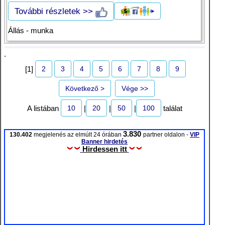
További részletek >>
Állás - munka
.
2
3
4
5
6
7
8
9
[1]
Következő >
Vége >>
10
20
50
100
A listában
|
|
|
találat
3.830
130.402
megjelenés az elmúlt 24 órában
partner oldalon -
VIP
Banner hirdetés
Hirdessen itt