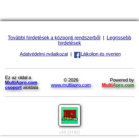
További hirdetések a központi rendszerből
|
Legrissebb
hirdetések
Adatvédelmi nyilatkozat
|
Lájkoljon és nyerjen
Ez az oldal a
© 2026
Powered by
MultiApro.com
www.multiapro.com
Multi
Apro.com
csoport
aloldala
v38 (3192)