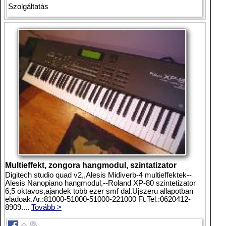
Szolgáltatás
Multieffekt, zongora hangmodul, szintatizator
Digitech studio quad v2,,Alesis Midiverb-4 multieffektek--
Alesis Nanopiano hangmodul,--Roland XP-80 szintetizator
6,5 oktavos,ajandek tobb ezer smf dal.Ujszeru allapotban
eladoak.Ar.:81000-51000-51000-221000 Ft.Tel.:0620412-
8909....
Tovább >