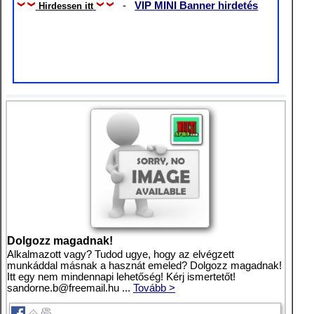
-
VIP MINI Banner hirdetés
Hirdessen itt
Dolgozz magadnak!
Alkalmazott vagy? Tudod ugye, hogy az elvégzett
munkáddal másnak a hasznát emeled? Dolgozz magadnak!
Itt egy nem mindennapi lehetőség! Kérj ismertetőt!
sandorne.b@freemail.hu
...
Tovább >