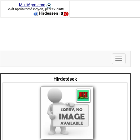
MultiApro.com
Saját apróhirdető ingyen, percek alatt!
Hirdessen itt
Toggle
navigation
-
-
Hirdetések
-