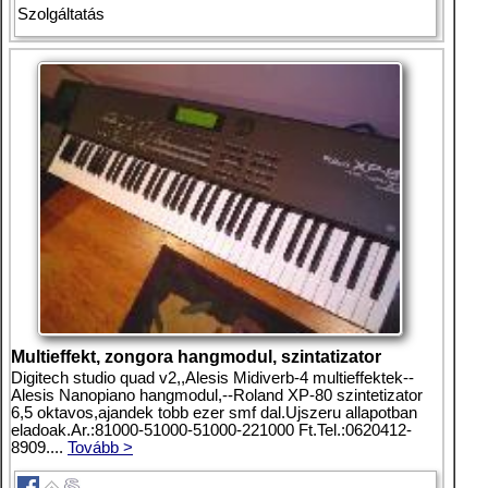
Szolgáltatás
Multieffekt, zongora hangmodul, szintatizator
Digitech studio quad v2,,Alesis Midiverb-4 multieffektek--
Alesis Nanopiano hangmodul,--Roland XP-80 szintetizator
6,5 oktavos,ajandek tobb ezer smf dal.Ujszeru allapotban
eladoak.Ar.:81000-51000-51000-221000 Ft.Tel.:0620412-
8909....
Tovább >