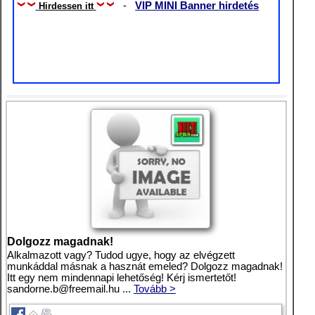
-
VIP MINI Banner hirdetés
Hirdessen itt
Dolgozz magadnak!
Alkalmazott vagy? Tudod ugye, hogy az elvégzett
munkáddal másnak a hasznát emeled? Dolgozz magadnak!
Itt egy nem mindennapi lehetőség! Kérj ismertetőt!
sandorne.b@freemail.hu
...
Tovább >