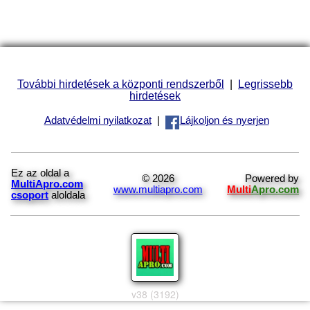
További hirdetések a központi rendszerből
|
Legrissebb
hirdetések
Adatvédelmi nyilatkozat
|
Lájkoljon és nyerjen
Ez az oldal a
© 2026
Powered by
MultiApro.com
www.multiapro.com
Multi
Apro.com
csoport
aloldala
v38 (3192)