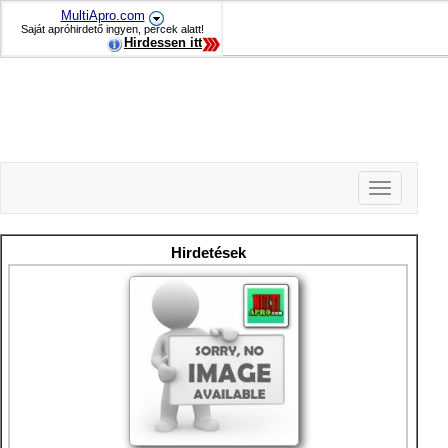
MultiApro.com
Saját apróhirdető ingyen, percek alatt!
Hirdessen itt
Toggle
navigation
-
-
Hirdetések
-