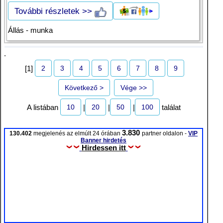
További részletek >>
Állás - munka
.
2
3
4
5
6
7
8
9
[1]
Következő >
Vége >>
10
20
50
100
A listában
|
|
|
találat
3.830
130.402
megjelenés az elmúlt 24 órában
partner oldalon -
VIP
Banner hirdetés
Hirdessen itt